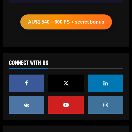
Baccarat
Approved by Slot: Liverpool want to sign
"electric" attacker for under £45m
AU$1,540 + 600 FS + secret bonus
12/09/2025
2
Baccarat
Tottenham in contact for £30 million
ace, his club are clear they will sell
CONNECT WITH US
12/09/2025
3
Baccarat
Man Utd in talks to sign "magic" star
who could be their answer to Foden
12/09/2025
4
Baccarat
Geovany Quenda salary: How much does
future Chelsea attacker currently earn