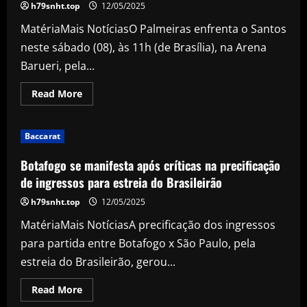
Paulo
h79snht.top
12/05/2025
e
dispara:
MatériaMais NotíciasO Palmeiras enfrenta o Santos
'Tenho
me
neste sábado (08), às 11h (de Brasília), na Arena
dedicado
para
Barueri, pela...
melhorar
no
dia
Read
Read More
a
more
dia'
about
Palmeiras
x
Baccarat
Santos:
saiba
onde
Botafogo se manifesta após críticas na precificação
assistir
ao
de ingressos para estreia do Brasileirão
clássico
pelo
h79snht.top
12/05/2025
Brasileirão
sub-
MatériaMais NotíciasA precificação dos ingressos
20
para partida entre Botafogo x São Paulo, pela
estreia do Brasileirão, gerou...
Read
Read More
more