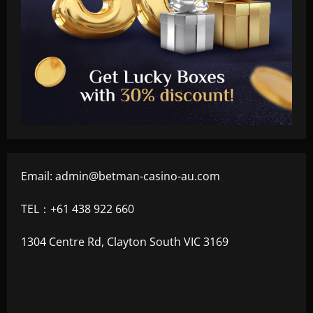
Email:
admin@betman-casino-au.com
TEL：+61 438 922 660
1304 Centre Rd, Clayton South VIC 3169