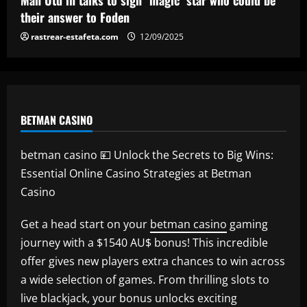
their answer to Foden
rastrear-estafeta.com
12/09/2025
BETMAN CASINO
betman casino 💴 Unlock the Secrets to Big Wins:
Essential Online Casino Strategies at Betman
Casino
Get a head start on your
betman casino
gaming
journey with a $1540 AU$ bonus! This incredible
offer gives new players extra chances to win across
a wide selection of games. From thrilling slots to
live blackjack, your bonus unlocks exciting