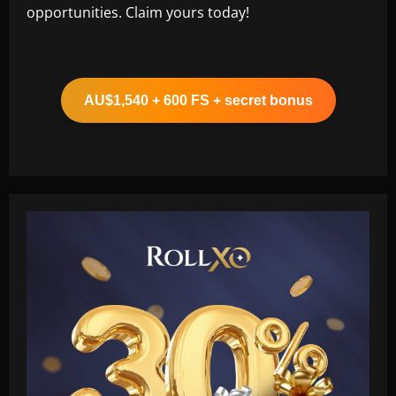
opportunities. Claim yours today!
AU$1,540 + 600 FS + secret bonus