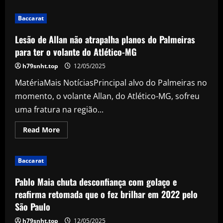
about
Botafogo
se
Baccarat
manifesta
após
críticas
Lesão de Allan não atrapalha planos do Palmeiras
na
precificação
para ter o volante do Atlético-MG
de
ingressos
h79snht.top
12/05/2025
para
estreia
MatériaMais NotíciasPrincipal alvo do Palmeiras no
do
Brasileirão
momento, o volante Allan, do Atlético-MG, sofreu
uma fratura na região...
Read
Read More
more
about
Lesão
de
Baccarat
Allan
não
atrapalha
Pablo Maia chuta desconfiança com golaço e
planos
do
reafirma retomada que o fez brilhar em 2022 pelo
Palmeiras
São Paulo
para
ter
o
h79snht.top
12/05/2025